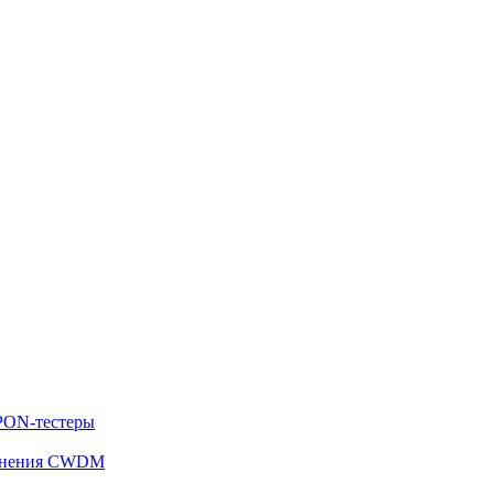
PON-тестеры
отнения CWDM